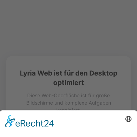
Lyria Web ist für den Desktop
optimiert
Diese Web-Oberfläche ist für große
Bildschirme und komplexe Aufgaben
konzipiert.
Für das beste Erlebnis auf deinem
Smartphone nutze bitte unsere kostenlose